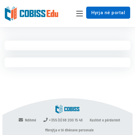
Hyrja në portal
Hyrje
Ndihmë
+355 (0) 68 200 15 49
Kushtet e përdorimit
Mbrojtja e të dhënave personale